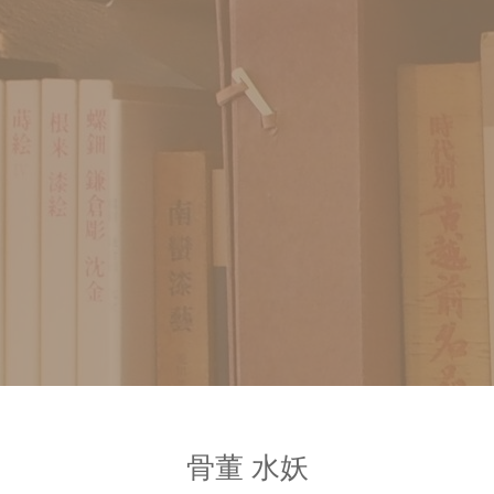
骨董 水妖