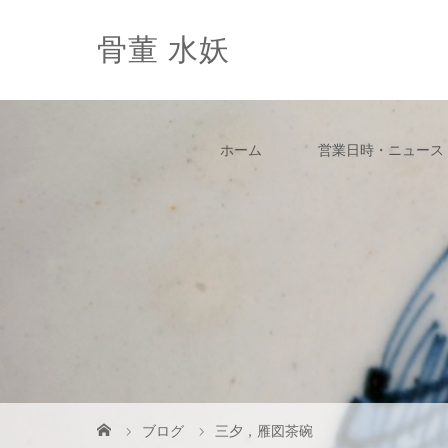
骨董 水妖
ホーム
営業日時・ニュース
ブログ
三夕，雁図茶碗