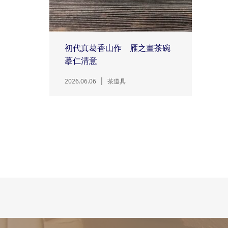
初代真葛香山作 雁之畫茶碗
摹仁清意
2026.06.06
茶道具