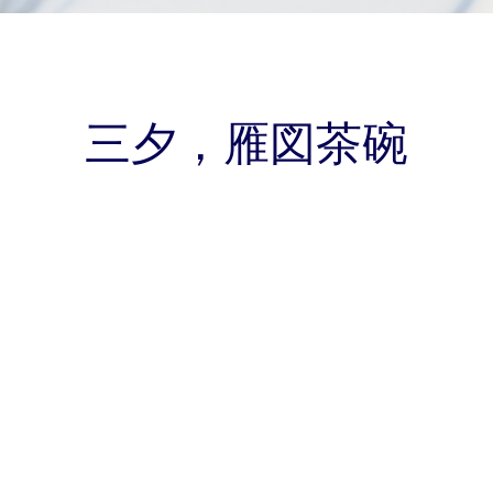
三夕，雁図茶碗