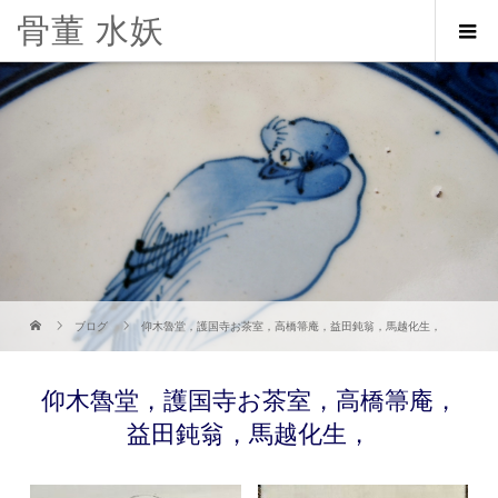
骨董 水妖
ブログ
仰木魯堂，護国寺お茶室，高橋箒庵，益田鈍翁，馬越化生，
仰木魯堂，護国寺お茶室，高橋箒庵，
益田鈍翁，馬越化生，