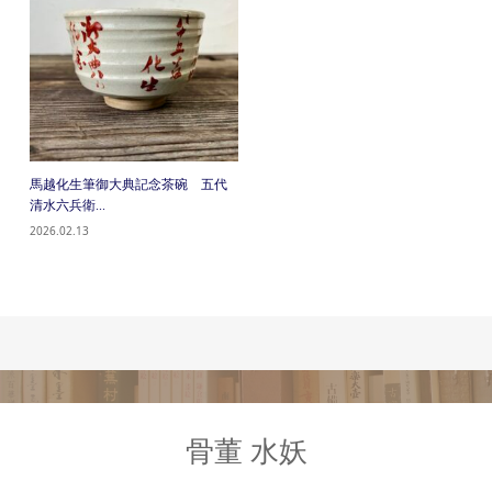
馬越化生筆御大典記念茶碗 五代
清水六兵衛...
2026.02.13
骨董 水妖