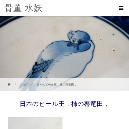
骨董 水妖
ブログ
日本のビール王，柿の蔕竜田，
日本のビール王，柿の蔕竜田，