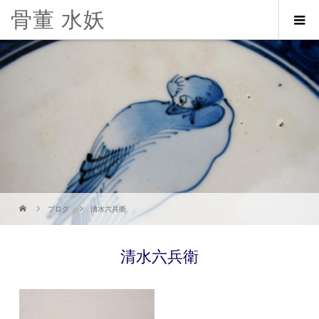
骨董 水妖
ブログ
清水六兵衛
清水六兵衛