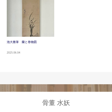
池大雅筆 蘭と巻物図
2025.06.04
骨董 水妖