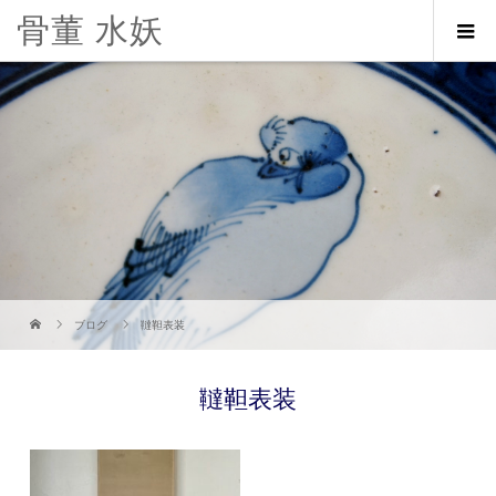
骨董 水妖
ブログ
韃靼表装
韃靼表装