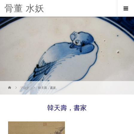
骨董 水妖
ブログ
韓天壽，書家
韓天壽，書家