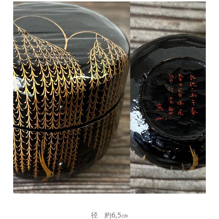
径 約6,5㎝