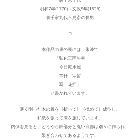
明和7年(1770)～文政9年(1826)
裏千家九代不見斎の長男
□
本作品の底の裏には、朱漆で
「弘化三丙午春
今日庵水屋
常什 宗哲
写 花押」
と書かれています。
薄く削った木の板を《折って》《撓めて》成型し、
和紙を張って漆を施しています。
内側を見ると、どうやら胴部分と丸い底部は別々に作られ、
繋ぎ合わせてあるようです。