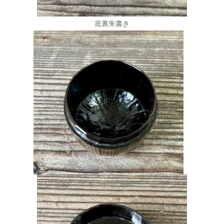
底裏朱書き