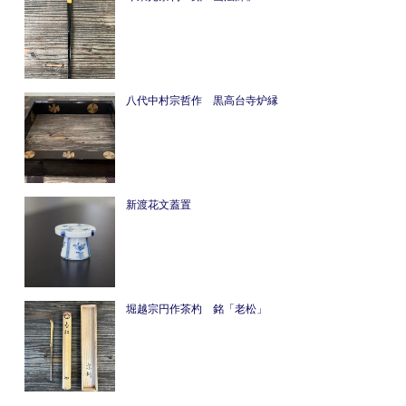
八代中村宗哲作 黒高台寺炉縁
新渡花文蓋置
堀越宗円作茶杓 銘「老松」