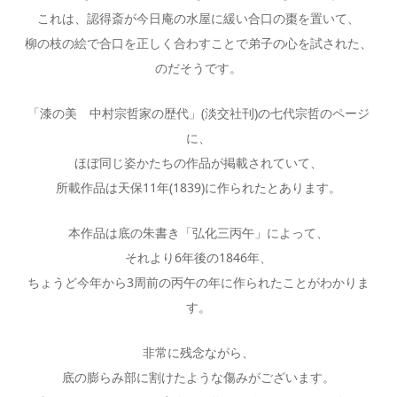
これは、認得斎が今日庵の水屋に緩い合口の棗を置いて、
柳の枝の絵で合口を正しく合わすことで弟子の心を試された、
のだそうです。
「漆の美 中村宗哲家の歴代」(淡交社刊)の七代宗哲のページ
に、
ほぼ同じ姿かたちの作品が掲載されていて、
所載作品は天保11年(1839)に作られたとあります。
本作品は底の朱書き「弘化三丙午」によって、
それより6年後の1846年、
ちょうど今年から3周前の丙午の年に作られたことがわかりま
す。
非常に残念ながら、
底の膨らみ部に割けたような傷みがございます。