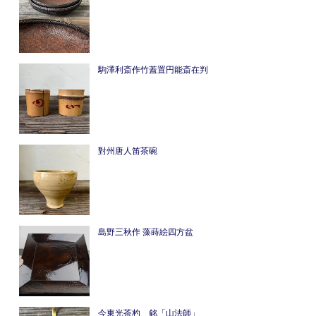
駒澤利斎作竹蓋置円能斎在判
對州唐人笛茶碗
島野三秋作 藻蒔絵四方盆
今東光茶杓 銘「山法師」