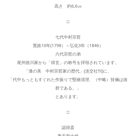
高さ 約6,6㎝
□
七代中村宗哲
寛政10年(1798）～弘化3年（1846）
六代宗哲の弟
尾州徳川家から「得玄」の称号を拝領されています。
「漆の美 中村宗哲家の歴代」(淡交社刊)に、
「代中もっともすぐれた作振りで堅緻清澄、（中略）技倆は抜
群である。」
とあります。
□
認得斎
裏千家十代