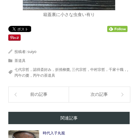
箱蓋裏に小さな虫食い有り
投稿者:
suiyo
茶道具
七代宗哲，認得斎好み，折撓柳棗
,
三代宗哲，中村宗哲，千家十職，
,
丙午の棗，丙午の茶道具
前の記事
次の記事
関連記事
時代入子丸籠