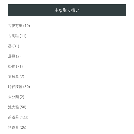
主な取り扱い
古伊万里
(19)
古陶磁
(11)
器
(31)
屏風
(2)
掛物
(71)
文房具
(7)
時代漆器
(30)
未分類
(2)
池大雅
(50)
茶道具
(123)
諸道具
(26)