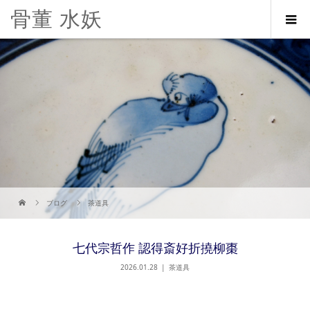
骨董 水妖
ブログ
茶道具
七代宗哲作 認得斎好折撓柳棗
2026.01.28
茶道具