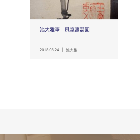
池大雅筆 風篁簫瑟図
2018.08.24
池大雅