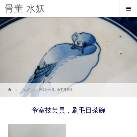
骨董 水妖
ブログ
帝室技芸員，刷毛目茶碗
帝室技芸員，刷毛目茶碗