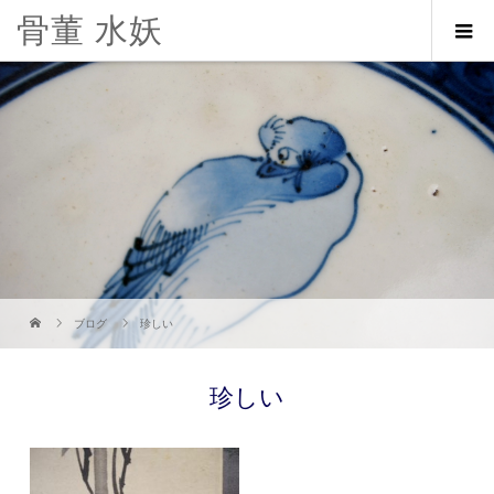
骨董 水妖
ブログ
珍しい
珍しい