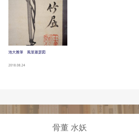
池大雅筆 風篁簫瑟図
2018.08.24
骨董 水妖