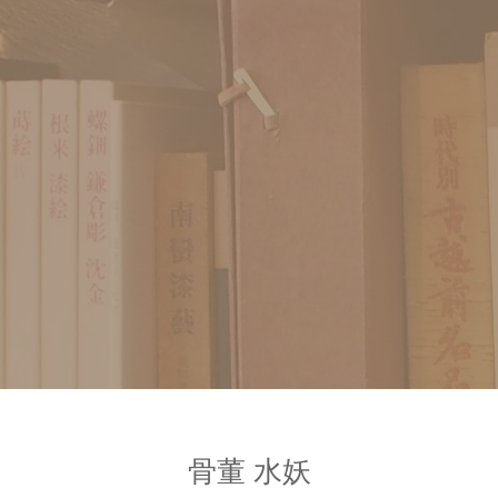
骨董 水妖