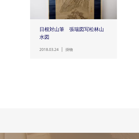
日根対山筆 張瑞図写松林山
水図
2018.03.24
掛物