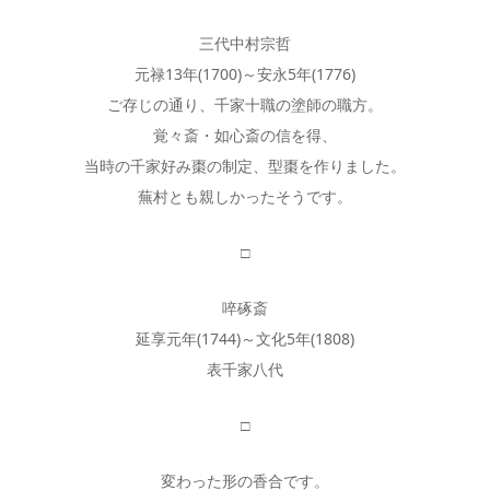
三代中村宗哲
元禄13年(1700)～安永5年(1776)
ご存じの通り、千家十職の塗師の職方。
覚々斎・如心斎の信を得、
当時の千家好み棗の制定、型棗を作りました。
蕪村とも親しかったそうです。
□
啐硺斎
延享元年(1744)～文化5年(1808)
表千家八代
□
変わった形の香合です。