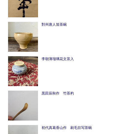
對州唐人笛茶碗
李朝薄瑠璃花文茶入
黒田辰秋作 竹茶杓
初代真葛香山作 刷毛目写茶碗