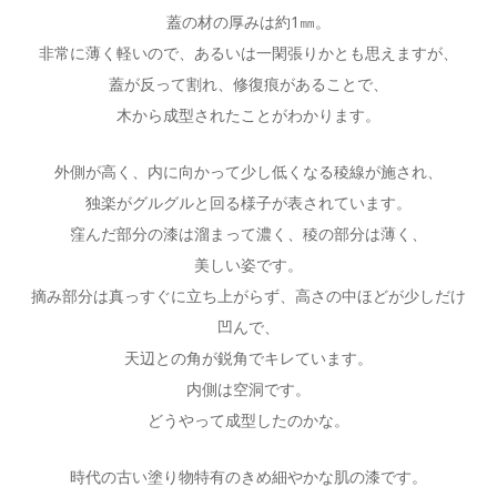
蓋の材の厚みは約1㎜。
非常に薄く軽いので、あるいは一閑張りかとも思えますが、
蓋が反って割れ、修復痕があることで、
木から成型されたことがわかります。
外側が高く、内に向かって少し低くなる稜線が施され、
独楽がグルグルと回る様子が表されています。
窪んだ部分の漆は溜まって濃く、稜の部分は薄く、
美しい姿です。
摘み部分は真っすぐに立ち上がらず、高さの中ほどが少しだけ
凹んで、
天辺との角が鋭角でキレています。
内側は空洞です。
どうやって成型したのかな。
時代の古い塗り物特有のきめ細やかな肌の漆です。