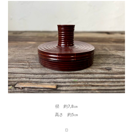
径 約7,8㎝
高さ 約5㎝
□