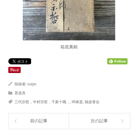
箱底裏銘
投稿者:
suiyo
茶道具
三代宗哲，中村宗哲，千家十職，
,
啐硺斎
,
独楽香合
前の記事
次の記事