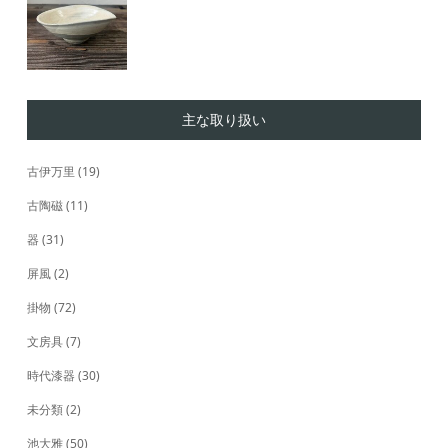
主な取り扱い
古伊万里
(19)
古陶磁
(11)
器
(31)
屏風
(2)
掛物
(72)
文房具
(7)
時代漆器
(30)
未分類
(2)
池大雅
(50)