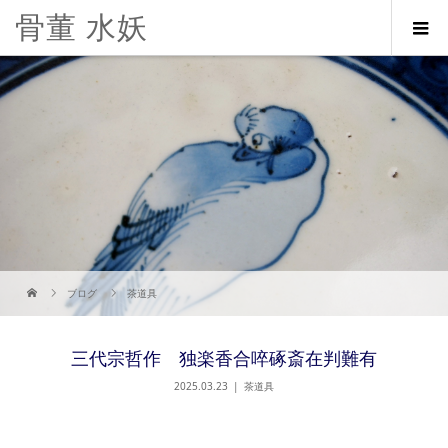
骨董 水妖
ブログ
茶道具
三代宗哲作 独楽香合啐硺斎在判難有
2025.03.23
茶道具