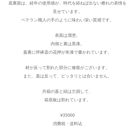
底裏面は、経年の使用感が、時代を経ねば出ない擦れの表情を
見せています。
ベテラン職人の手のように味わい深い質感です。
表面は溜塗。
内側と裏は黒漆。
蓋裏に啐硺斎の花押が朱漆で書かれています。
材が反って割れた部分に修復がございます。
また、蓋は反って、ピッタリとは合いません。
共箱の蓋と紐は欠損して、
箱底板は割れています。
¥35000
消費税・送料込