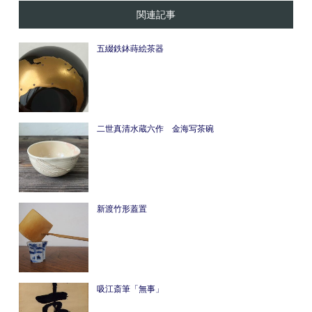
関連記事
五綴鉄鉢蒔絵茶器
二世真清水蔵六作 金海写茶碗
新渡竹形蓋置
吸江斎筆「無事」