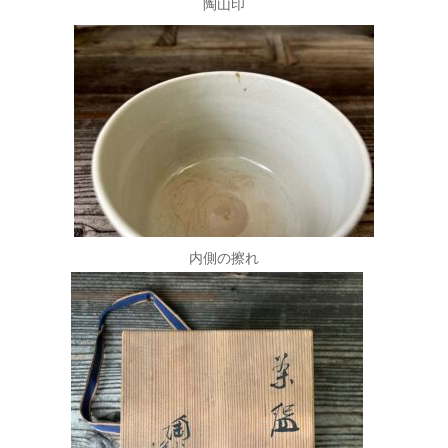
陶山印
内側の擦れ