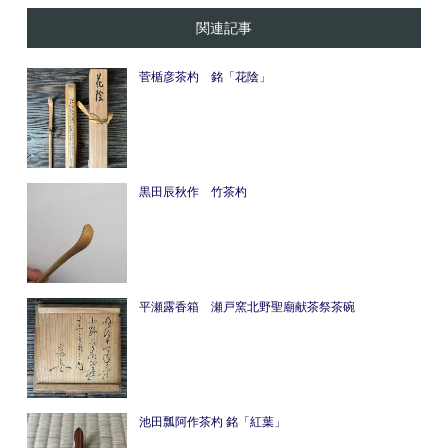
関連記事
菅楯彦茶杓 銘「花陰」
黒田辰秋作 竹茶杓
平瀬露香箱 瀬戸窯北野聖廟献茶祭茶碗
池田瓢阿作茶杓 銘「紅葉」