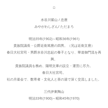
□
水谷川紫山 / 忠麿
みやがわしざん/ ただまろ
明治35年(1902)～昭和36年(1961)
貴族院議長・公爵近衛篤麿の四男。（兄は近衛文麿）
春日大社宮司・男爵水谷川忠起の養子となり、華道御門流を再
興。
貴族院議員を務め、陽明文庫の設立・運営に尽力。
春日大社宮司。
社の月釜会で、数寄者・文化人と茶の湯で深く交流しました。
三代伊東陶山
明治33年(1900)～昭和45年(1970)