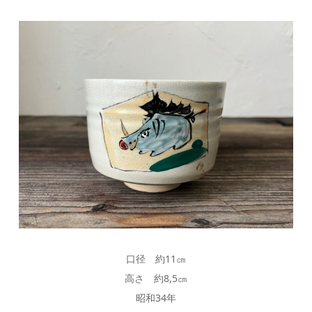
口径 約11㎝
高さ 約8,5㎝
昭和34年