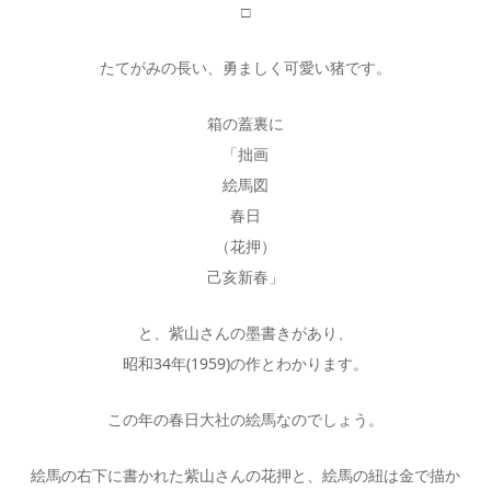
□
たてがみの長い、勇ましく可愛い猪です。
箱の蓋裏に
「拙画
絵馬図
春日
（花押）
己亥新春」
と、紫山さんの墨書きがあり、
昭和34年(1959)の作とわかります。
この年の春日大社の絵馬なのでしょう。
絵馬の右下に書かれた紫山さんの花押と、絵馬の紐は金で描か