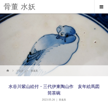
骨董 水妖
ブログ
茶道具
水谷川紫山絵付・三代伊東陶山作 亥年絵馬図
筒茶碗
2023.05.26
茶道具