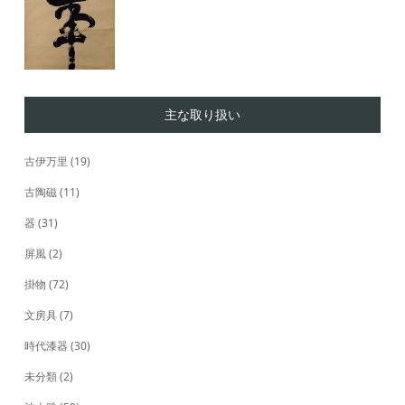
主な取り扱い
古伊万里
(19)
古陶磁
(11)
器
(31)
屏風
(2)
掛物
(72)
文房具
(7)
時代漆器
(30)
未分類
(2)