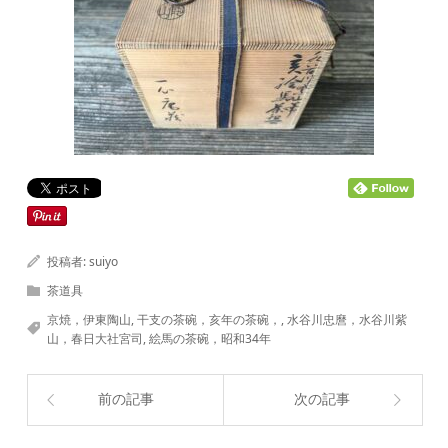
投稿者:
suiyo
茶道具
京焼，伊東陶山
,
干支の茶碗，亥年の茶碗，
,
水谷川忠麿，水谷川紫
山，春日大社宮司
,
絵馬の茶碗，昭和34年
前の記事
次の記事