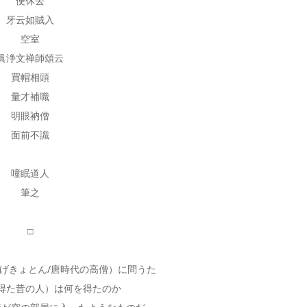
便休去
牙云如賊入
空室
眞浄文禅師頌云
買帽相頭
量才補職
明眼衲僧
面前不識
噇眠道人
筆之
□
げきょとん/唐時代の高僧）に問うた
得た昔の人）は何を得たのか