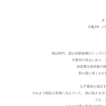
ぎ
元亀3年（15
桃山時代、誰が武家政権のトップに
大徳寺の頂点にあり、
加賀藩主前田家の
茶の湯に深くかか
江戸幕府が成立
それまで朝廷が高僧に与えていた、徳の高さを示
でも、