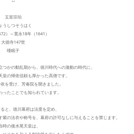
□
玉室宗珀
ょうしつそうはく
72）～寛永18年（1641）
大徳寺147世
噇眠子
立つかの動乱期から、徳川時代への激動の時代に、
天皇の帰依信頼も厚かった高僧です。
帰依を受け、芳春院を開きました。
わったことでも知られています。
すると、徳川幕府は法度を定め、
す紫の法衣や称号を、幕府の許可なしに与えることを禁じます。
当時の後水尾天皇は、