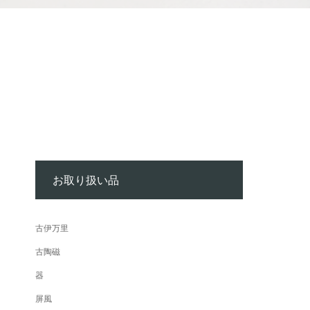
お取り扱い品
古伊万里
古陶磁
器
屏風