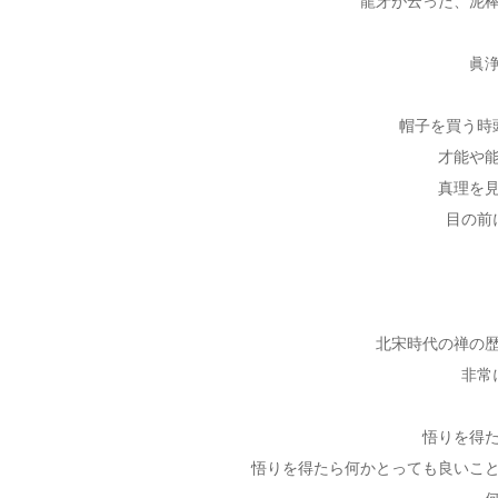
龍牙が云った、泥
眞
帽子を買う時
才能や
真理を
目の前
北宋時代の禅の
非常
悟りを得
悟りを得たら何かとっても良いこ