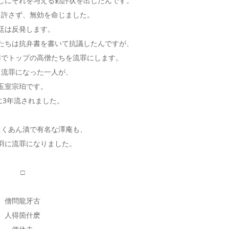
しにそれを与える勅許状を出したんです。
を許さず、無効を命じました。
廷は反発します。
たちは抗弁書を書いて抗議したんですが、
罪でトップの高僧たちを流罪にします。
、流罪になった一人が、
玉室宗珀です。
に3年流されました。
たくあん漬で有名な澤庵も、
羽に流罪になりました。
□
僧問龍牙古
人得箇什麽