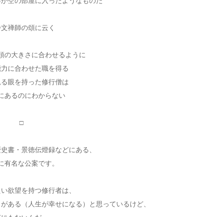
棒が空の部屋に入ったようなものだ
浄文禅師の頌に云く
頭の大きさに合わせるように
能力に合わせた職を得る
見る眼を持った修行僧は
にあるのにわからない
□
歴史書・景徳伝燈録などにある、
に有名な公案です。
たい欲望を持つ修行者は、
とがある（人生が幸せになる）と思っているけど、