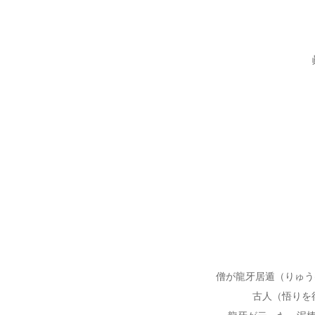
僧が龍牙居遁（りゅう
古人（悟りを