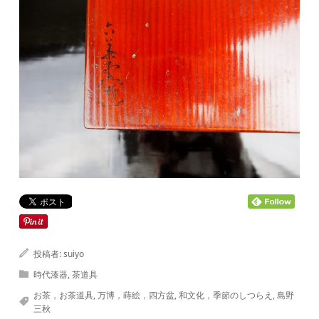
投稿者:
suiyo
時代漆器
,
茶道具
お茶，お茶道具
,
万博，蒔絵，四方盆
,
和文化，季節のしつらえ
,
島野
三秋