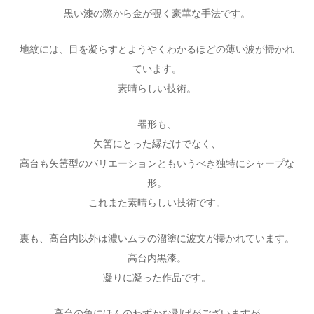
黒い漆の際から金が覗く豪華な手法です。
地紋には、目を凝らすとようやくわかるほどの薄い波が掃かれ
ています。
素晴らしい技術。
器形も、
矢筈にとった縁だけでなく、
高台も矢筈型のバリエーションともいうべき独特にシャープな
形。
これまた素晴らしい技術です。
裏も、高台内以外は濃いムラの溜塗に波文が掃かれています。
高台内黒漆。
凝りに凝った作品です。
高台の角にほんのわずかな剥げがございますが