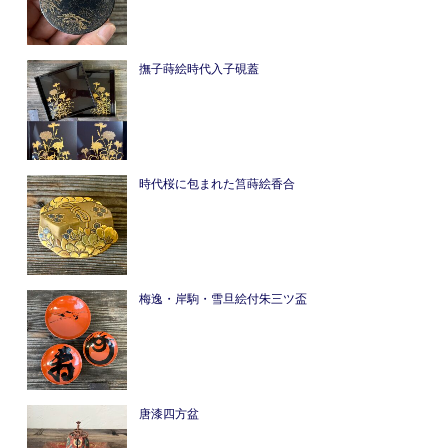
撫子蒔絵時代入子硯蓋
時代桜に包まれた筥蒔絵香合
梅逸・岸駒・雪旦絵付朱三ツ盃
唐漆四方盆