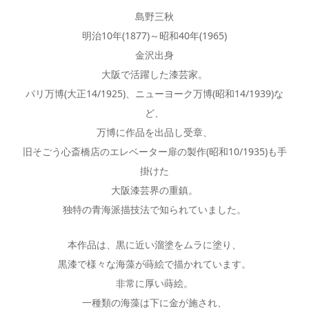
島野三秋
明治10年(1877)～昭和40年(1965)
金沢出身
大阪で活躍した漆芸家。
パリ万博(大正14/1925)、ニューヨーク万博(昭和14/1939)な
ど、
万博に作品を出品し受章、
旧そごう心斎橋店のエレベーター扉の製作(昭和10/1935)も手
掛けた
大阪漆芸界の重鎮。
独特の青海派描技法で知られていました。
本作品は、黒に近い溜塗をムラに塗り、
黒漆で様々な海藻が蒔絵で描かれています。
非常に厚い蒔絵。
一種類の海藻は下に金が施され、