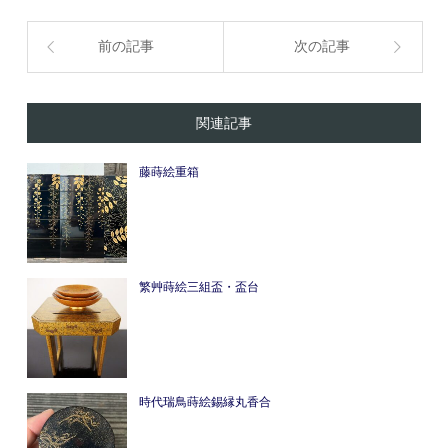
前の記事
次の記事
関連記事
藤蒔絵重箱
繁艸蒔絵三組盃・盃台
時代瑞鳥蒔絵錫縁丸香合