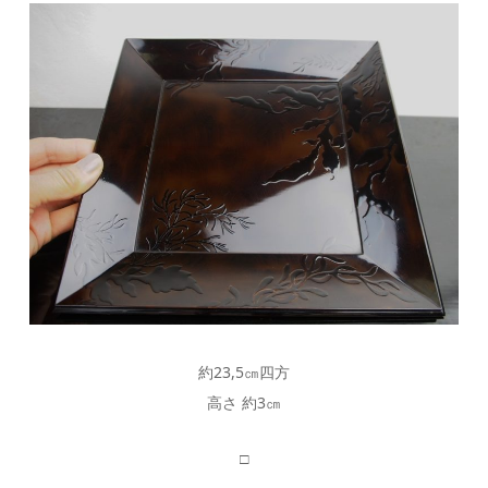
約23,5㎝四方
高さ 約3㎝
□