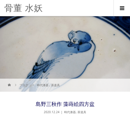
骨董 水妖
ブログ
時代漆器
,
茶道具
島野三秋作 藻蒔絵四方盆
2020.12.24
時代漆器
,
茶道具