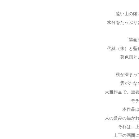
遠い山の皴
水分をたっぷり
「墨画
代赭（朱）と藍
著色画と
秋が深まっ
雲がたな
大雅作品で、重
モ
本作品
人の営みの描か
それは、
上下の画面