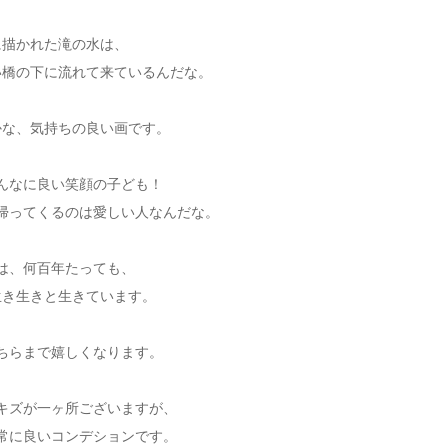
に描かれた滝の水は、
い橋の下に流れて来ているんだな。
かな、気持ちの良い画です。
んなに良い笑顔の子ども！
帰ってくるのは愛しい人なんだな。
は、何百年たっても、
生き生きと生きています。
ちらまで嬉しくなります。
キズが一ヶ所ございますが、
常に良いコンデションです。