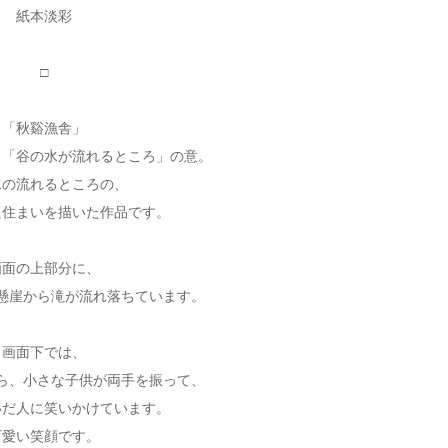
紙本淡彩
□
「秋谿漁舎」
」「谷の水が流れるところ」の意。
水の流れるところの、
た住まいを描いた作品です。
画面の上部分に、
懸崖から滝が流れ落ちています。
画面下では、
ら、小さな子供が両手を振って、
いだ人に笑いかけています。
可愛い笑顔です。