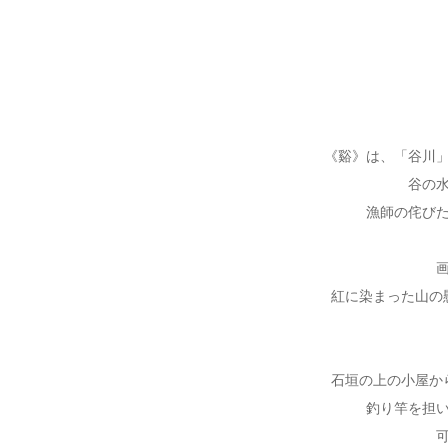
《谿》は、「谷川
谷の
漁師の侘び
紅に染まった山の
石垣の上の小屋か
釣り竿を担