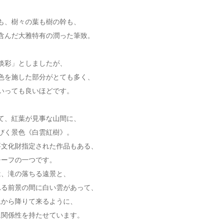
も、樹々の葉も樹の幹も、
含んだ大雅特有の潤った筆致。
淡彩」としましたが、
色を施した部分がとても多く、
いっても良いほどです。
て、紅葉が見事な山間に、
びく景色《白雲紅樹》。
要文化財指定された作品もある、
チーフの一つです。
は、滝の落ちる遠景と、
れる前景の間に白い雲があって、
上から降りて来るように、
に関係性を持たせています。