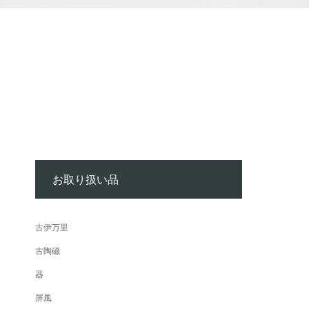
お取り扱い品
古伊万里
古陶磁
器
屏風