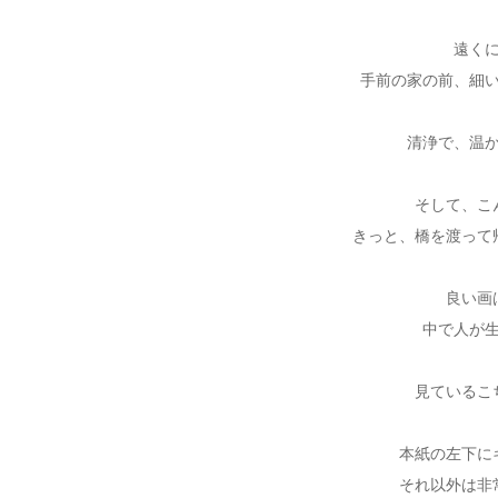
遠く
手前の家の前、細
清浄で、温
そして、こ
きっと、橋を渡って
良い画
中で人が
見ているこ
本紙の左下に
それ以外は非